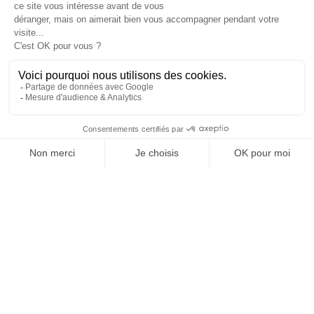
SUIVEZ-NOUS
Agence web
:
Novius