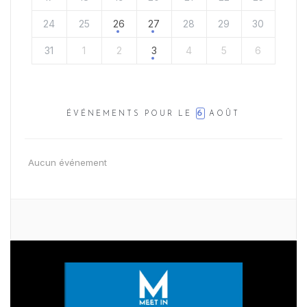
24
25
26
27
28
29
30
31
1
2
3
4
5
6
6
ÉVÉNEMENTS POUR LE
AOÛT
Aucun événement