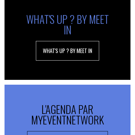
WHAT'S UP ? BY MEET
IN
WHAT'S UP ? BY MEET IN
L'AGENDA PAR
MYEVENTNETWORK