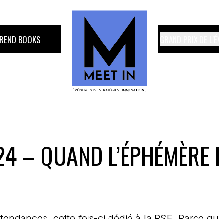
TREND BOOKS
GRAND PRIX DE L'
4 – QUAND L’ÉPHÉMÈRE 
tendances, cette fois-ci dédié à la RSE. Parce q