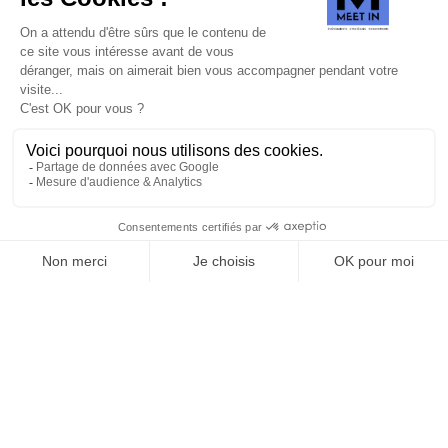
SUIVEZ-NOUS
Agence web
:
Novius