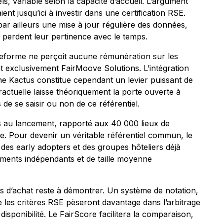
, variable selon la capacité d’accueil. L’argument
ent jusqu’ici à investir dans une certification RSE.
par ailleurs une mise à jour régulière des données,
qui perdent leur pertinence avec le temps.
teforme ne perçoit aucune rémunération sur les
ant exclusivement FairMoove Solutions. L’intégration
he Kactus constitue cependant un levier puissant de
ntractuelle laisse théoriquement la porte ouverte à
de se saisir ou non de ce référentiel.
iés au lancement, rapporté aux 40 000 lieux de
e. Pour devenir un véritable référentiel commun, le
des early adopters et des groupes hôteliers déjà
sements indépendants et de taille moyenne
ts d’achat reste à démontrer. Un système de notation,
ue les critères RSE pèseront davantage dans l’arbitrage
a disponibilité. Le FairScore facilitera la comparaison,