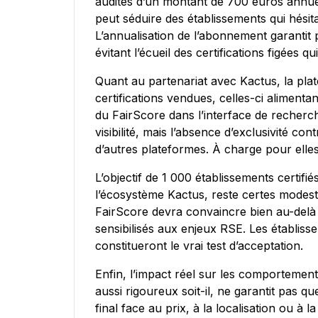
audités d’un montant de 700 euros annuels
peut séduire des établissements qui hésitai
L’annualisation de l’abonnement garantit 
évitant l’écueil des certifications figées 
Quant au partenariat avec Kactus, la pla
certifications vendues, celles-ci aliment
du FairScore dans l’interface de recherc
visibilité, mais l’absence d’exclusivité co
d’autres plateformes. À charge pour elles 
L’objectif de 1 000 établissements certif
l’écosystème Kactus, reste certes modest
FairScore devra convaincre bien au-delà 
sensibilisés aux enjeux RSE. Les établis
constitueront le vrai test d’acceptation.
Enfin, l’impact réel sur les comportemen
aussi rigoureux soit-il, ne garantit pas q
final face au prix, à la localisation ou à l