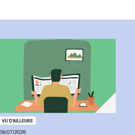
L
02
A
G
en
pr
VU D'AILLEURS
09/07/2026