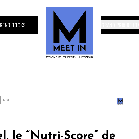
TREND BOOKS
GRAND PRIX DE L'
RSE
, le “Nutri-Score” de