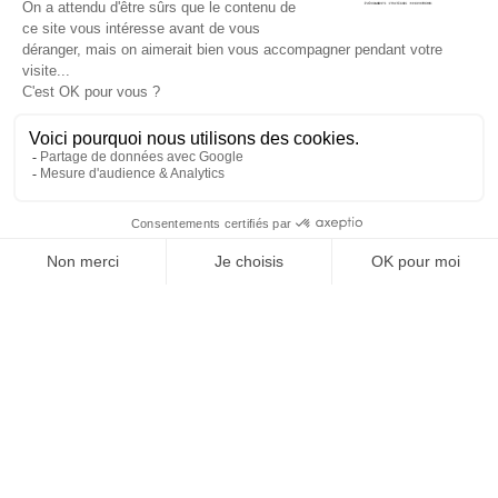
SUIVEZ-NOUS
Agence web
:
Novius