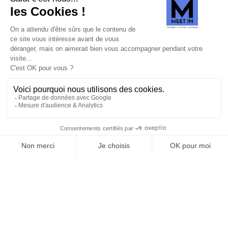
SUIVEZ-NOUS
Agence web
:
Novius