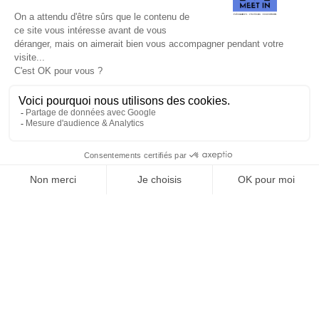
SUIVEZ-NOUS
Agence web
:
Novius