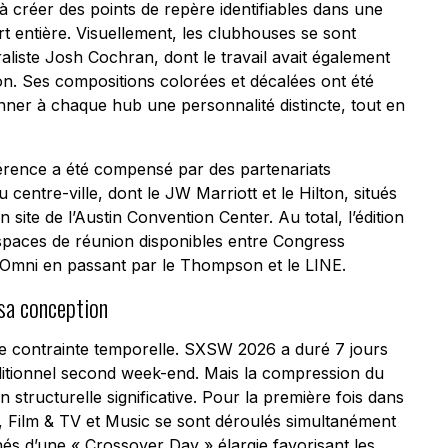
à créer des points de repère identifiables dans une
rt entière. Visuellement, les clubhouses se sont
liste Josh Cochran, dont le travail avait également
ition. Ses compositions colorées et décalées ont été
ner à chaque hub une personnalité distincte, tout en
férence a été compensé par des partenariats
centre-ville, dont le JW Marriott et le Hilton, situés
 site de l’Austin Convention Center. Au total, l’édition
espaces de réunion disponibles entre Congress
 l’Omni en passant par le Thompson et le LINE.
 sa conception
ne contrainte temporelle. SXSW 2026 a duré 7 jours
aditionnel second week-end. Mais la compression du
 structurelle significative. Pour la première fois dans
ion, Film & TV et Music se sont déroulés simultanément
s d’une « Crossover Day » élargie favorisant les