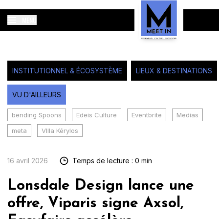
MENU
INSTITUTIONNEL & ÉCOSYSTÈME
LIEUX & DESTINATIONS
VU D'AILLEURS
bending Spoons
Edeis Culture
Eventbrite
Medias
meta
VIlla Kérylos
16 avril 2026
Temps de lecture : 0 min
Lonsdale Design lance une
offre, Viparis signe Axsol,