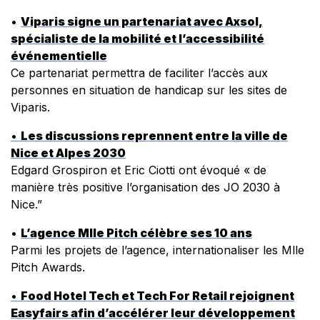
•
Viparis signe un partenariat avec Axsol,
spécialiste de la mobilité et l’accessibilité
événementielle
Ce partenariat permettra de faciliter l’accès aux
personnes en situation de handicap sur les sites de
Viparis.
•
Les discussions reprennent entre la ville de
Nice et Alpes 2030
Edgard Grospiron et Eric Ciotti ont évoqué « de
manière très positive l’organisation des JO 2030 à
Nice.”
•
L’agence Mlle Pitch célèbre ses 10 ans
Parmi les projets de l’agence, internationaliser les Mlle
Pitch Awards.
•
Food Hotel Tech et Tech For Retail rejoignent
Easyfairs afin d’accélérer leur développement