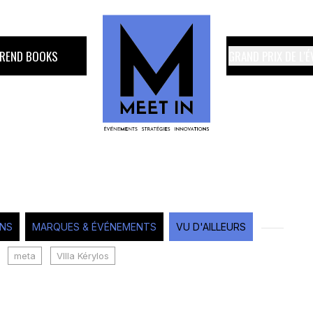
TREND BOOKS
GRAND PRIX DE L'
ONS
MARQUES & ÉVÉNEMENTS
VU D'AILLEURS
meta
VIlla Kérylos