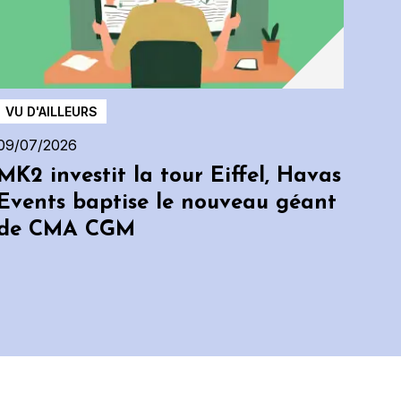
en
pr
VU D'AILLEURS
09/07/2026
MK2 investit la tour Eiffel, Havas
Events baptise le nouveau géant
de CMA CGM