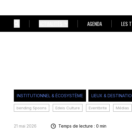
ACTUALITÉS
AGENDA
LES 
INSTITUTIONNEL & ÉCOSYSTÈME
LIEUX & DESTINATI
bending Spoons
Edeis Culture
Eventbrite
Médias
21 mai 2026
Temps de lecture : 0 min